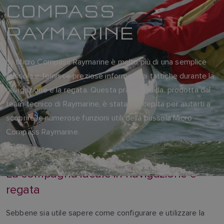
COMPASS
RAYMARINE
La Micro Compass Raymarine è molto più di una semplice
bussola e fornisce preziose informazioni tattiche durante la
navigazione e la regata. Questa pratica guida, prodotta dal
team tecnico di Raymarine, è stata concepita per aiutarti a
scoprire le numerose funzioni utili della bussola Micro
Compass Raymarine.
La compagna ideale in navigazione e
regata
Sebbene sia utile sapere come configurare e utilizzare la