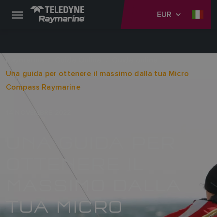
EUR
Raymarine
Guide Online
Guide online
Una guida per ottenere il massimo dalla tua Micro
Compass Raymarine
14 NOVEMBRE 2022
UNA GUIDA PER
OTTENERE IL
MASSIMO DALLA
TUA MICRO