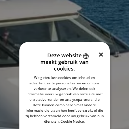
×
Deze website
maakt gebruik van
ENGLISH
cookies.
FRENCH
We gebruiken cookies om inhoud en
advertenties te personaliseren en om ons
DANISH
verkeer te analyseren. We delen ook
ITALIAN
informatie over uw gebruik van onze site met
onze advertentie- en analysepartners, die
SWEDISH
deze kunnen combineren met andere
informatie die u aan hen heeft verstrekt of die
GERMAN
zij hebben verzameld door uw gebruik van hun
diensten.
Cookie Notice.
DUTCH