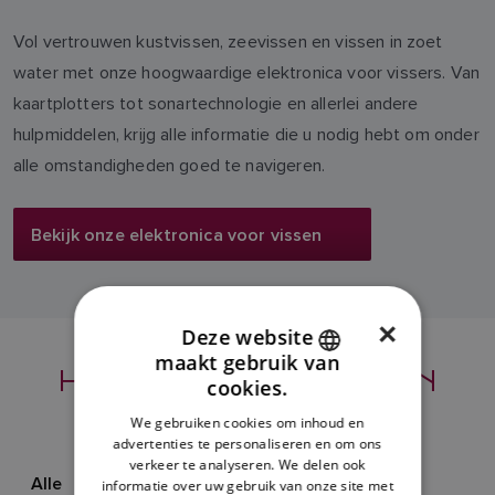
Vol vertrouwen kustvissen, zeevissen en vissen in zoet
water met onze hoogwaardige elektronica voor vissers. Van
kaartplotters tot sonartechnologie en allerlei andere
hulpmiddelen, krijg alle informatie die u nodig hebt om onder
alle omstandigheden goed te navigeren.
Bekijk onze elektronica voor vissen
×
Deze website
maakt gebruik van
HET NIEUWSTE VAN
ENGLISH
cookies.
RAYMARINE
FRENCH
We gebruiken cookies om inhoud en
advertenties te personaliseren en om ons
DANISH
verkeer te analyseren. We delen ook
Alle
Nieuws
Evenementen
Leren
ITALIAN
informatie over uw gebruik van onze site met