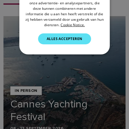
onze advertentie- en analysepartners, die
SWEDISH
deze kunnen combineren met andere
informatie die u aan hen heeft verstrekt of die
GERMAN
zij hebben verzameld door uw gebruik van hun
diensten.
Cookie Notice.
DUTCH
SPANISH
ALLES ACCEPTEREN
NORWEGIAN
FINNISH
IN PERSON
Cannes Yachting
Festival
08 - 13 SEPTEMBER 2026