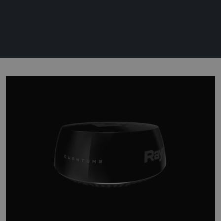
DE NIEUWE
STANDAARD VOOR
COMMERCIËLE
RADAR
Het revolutionaire nieuwe Pathfinder Radar systeem
is gebouwd op Raymarine's beproefde en
bekroonde solid-state radar technologie en is