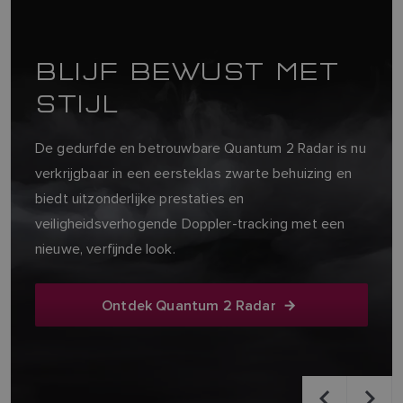
ontworpen voor CAT 1, 2 en CAT 3 SOLAS-schepen
met type goedkeuring.
Ontdek Pathfinder