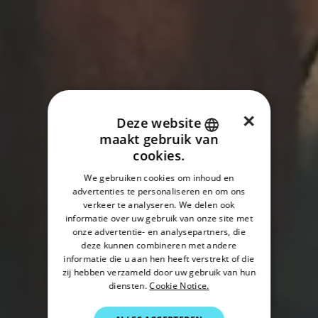
×
Deze website
maakt gebruik van
ENGLISH
cookies.
FRENCH
We gebruiken cookies om inhoud en
advertenties te personaliseren en om ons
DANISH
verkeer te analyseren. We delen ook
ITALIAN
informatie over uw gebruik van onze site met
onze advertentie- en analysepartners, die
SWEDISH
deze kunnen combineren met andere
informatie die u aan hen heeft verstrekt of die
GERMAN
zij hebben verzameld door uw gebruik van hun
diensten.
Cookie Notice.
DUTCH
SPANISH