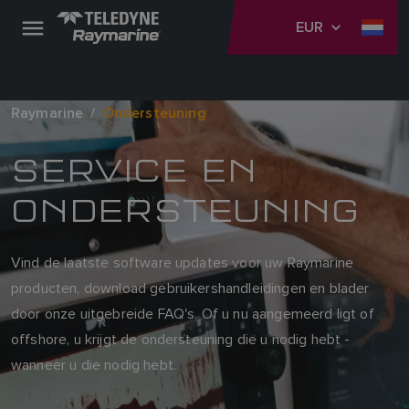
EUR
Raymarine
Ondersteuning
SERVICE EN
ONDERSTEUNING
Vind de laatste software updates voor uw Raymarine
producten, download gebruikershandleidingen en blader
door onze uitgebreide FAQ's. Of u nu aangemeerd ligt of
offshore, u krijgt de ondersteuning die u nodig hebt -
wanneer u die nodig hebt.