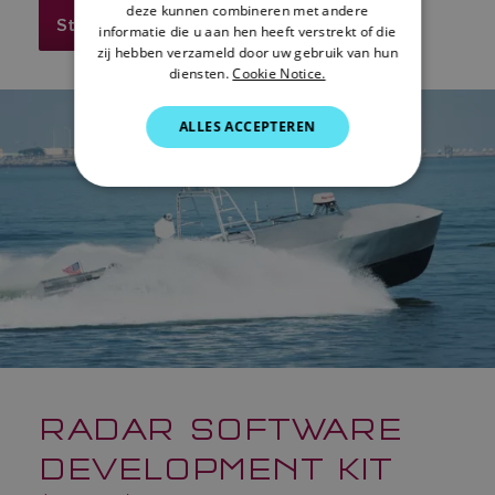
SWEDISH
deze kunnen combineren met andere
Stel ons een vraag
informatie die u aan hen heeft verstrekt of die
GERMAN
zij hebben verzameld door uw gebruik van hun
diensten.
Cookie Notice.
DUTCH
SPANISH
ALLES ACCEPTEREN
NORWEGIAN
FINNISH
RADAR SOFTWARE
DEVELOPMENT KIT