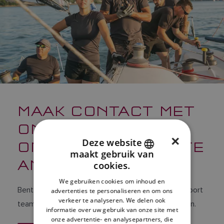
MAAK CONTACT MET
ONZE
×
Deze website
ONDERSTEUNINGSTE
maakt gebruik van
ENGLISH
AMS
cookies.
FRENCH
We gebruiken cookies om inhoud en
Bent u al klant van Raymarine? Onze product support
advertenties te personaliseren en om ons
DANISH
verkeer te analyseren. We delen ook
teams staan klaar om uw vragen te beantwoorden.
ITALIAN
informatie over uw gebruik van onze site met
onze advertentie- en analysepartners, die