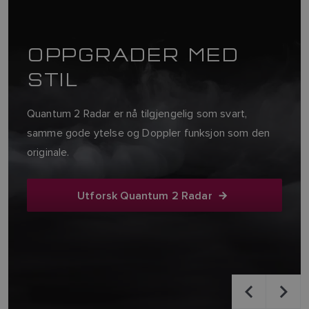
MAKSIMER DINE
EVNER TIL Å FINNE
FISK
Axiom® 2 Pro RVM kombinerer kartplotter, ekkolodd,
radar, autopilot og video i et kraftig alt-i-ett
navigasjonssystem.
Utforsk Axiom 2 Pro RVM