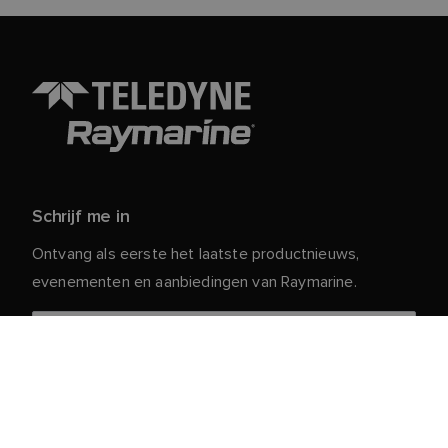
Schrijf me in
Ontvang als eerste het laatste productnieuws,
evenementen en aanbiedingen van Raymarine.
Je persoonlijke gegevens zijn veilig bij ons. Lees ons
voor meer informatie en details over
Privacybeleid
het afmelden.