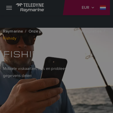
EUR
Raymarine
Onze producten
Apps en integraties
Fishidy
FISHIDY
Mobiele viskaarten, tips en probleemloos waypoint-
gegevens delen