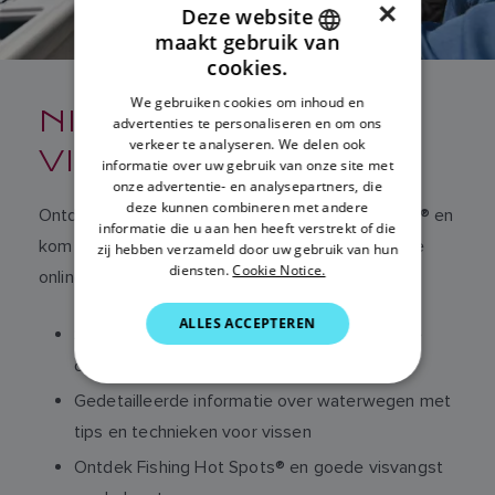
×
Deze website
maakt gebruik van
ENGLISH
cookies.
FRENCH
We gebruiken cookies om inhoud en
NIEUWE
advertenties te personaliseren en om ons
DANISH
verkeer te analyseren. We delen ook
VISINFORMATIE
ITALIAN
informatie over uw gebruik van onze site met
onze advertentie- en analysepartners, die
SWEDISH
deze kunnen combineren met andere
Ontdek tips en technieken van Fishing Hot Spots® en
informatie die u aan hen heeft verstrekt of die
GERMAN
kom in contact met lokale vissers in de maritieme
zij hebben verzameld door uw gebruik van hun
diensten.
Cookie Notice.
online community van Fishidy.
DUTCH
SPANISH
ALLES ACCEPTEREN
Sluit u aan bij de ruim 1 miljoen vissers van de
NORWEGIAN
online community van Fishidy
FINNISH
Gedetailleerde informatie over waterwegen met
tips en technieken voor vissen
Ontdek Fishing Hot Spots® en goede visvangst