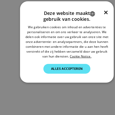
×
Deze website maakt
gebruik van cookies.
ENGLISH
We gebruiken cookies om inhoud en advertenties te
FRENCH
personaliseren en om ons verkeer te analyseren. We
delen ook informatie over uw gebruik van onze site met
DANISH
onze advertentie- en analysepartners, die deze kunnen
combineren met andere informatie die u aan hen heeft
ITALIAN
verstrekt of die zij hebben verzameld door uw gebruik
SWEDISH
van hun diensten.
Cookie Notice.
GERMAN
ALLES ACCEPTEREN
DUTCH
SPANISH
NORWEGIAN
FINNISH