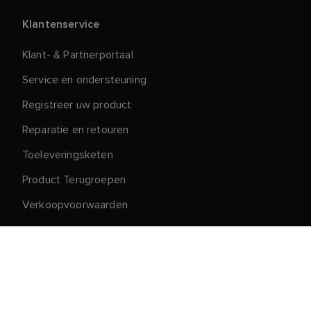
Klantenservice
Klant- & Partnerportaal
Service en ondersteuning
Registreer uw product
Reparatie en retouren
Toeleveringsketen
Product Terugroepen
Verkoopvoorwaarden
Over Raymarine
Loopbanen
Over