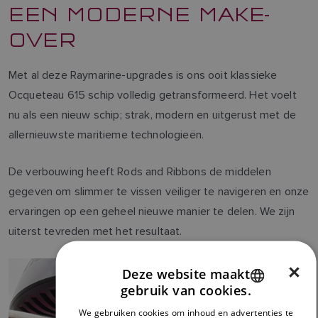
EEN MODERNE MAKE-
OVER
Met al deze Raymarine-upgrades is ons ooit klassieke
Ocqueteau 615 schip volledig getransformeerd. Het voelt
nu als een nieuw schip; strak, modern en uitgerust met de
allernieuwste maritieme technologieën.
De verbouwing heeft Rods and Ribbons de middelen
gegeven om slimmer te vissen veiliger te navigeren en onze
ervaringen op een geheel nieuwe manier te delen. We zijn
uiterst tevreden met het resultaat.
×
Deze website maakt
gebruik van cookies.
ENGLISH
We gebruiken cookies om inhoud en advertenties te