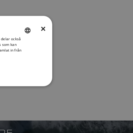
×
i delar också
ENGLISH
s som kan
FRENCH
amlat in från
DANISH
ITALIAN
SWEDISH
GERMAN
DUTCH
SPANISH
NORWEGIAN
ARE
FINNISH