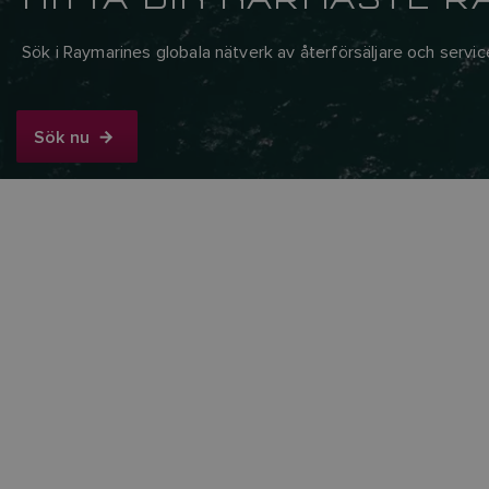
Sök i Raymarines globala nätverk av återförsäljare och servi
Sök nu