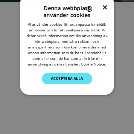
×
Denna webbplats
använder cookies
ENGLISH
Vi använder cookies för att anpassa innehåll,
FRENCH
annonser och för att analysera vår trafik. Vi
delar också information om din användning av
DANISH
vår webbplats med våra reklam- och
analyspartners som kan kombinera den med
ITALIAN
annan information som du har tillhandahållit
SWEDISH
dem eller som de har samlat in från din
användning av deras tjänster.
Cookie Notice.
GERMAN
ACCEPTERA ALLA
DUTCH
SPANISH
NORWEGIAN
FINNISH