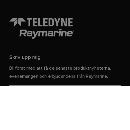
Skriv upp mig
Bli först med att få de senaste produktnyheterna,
evenemangen och erbjudandena från Raymarine.
Dina personuppgifter är säkra hos oss. För mer
information och detaljer om att avsluta
prenumerationen, läs vår
.
integritetspolicy