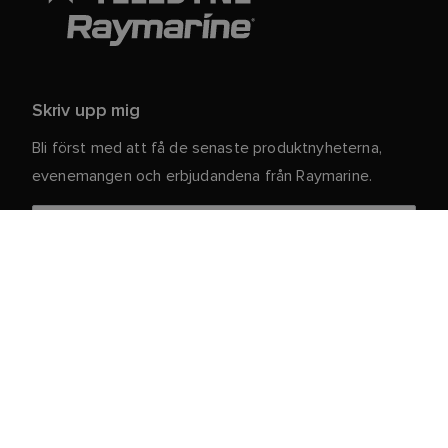
Skriv upp mig
Bli först med att få de senaste produktnyheterna,
evenemangen och erbjudandena från Raymarine.
Dina personuppgifter är säkra hos oss. För mer
information och detaljer om att avsluta
prenumerationen, läs vår
.
integritetspolicy