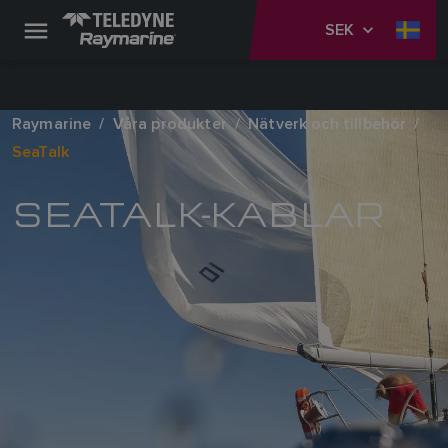
SEK
Raymarine
Våra produkter
Nätverk och tillbehör
SeaTalk
SEATALK-KABLAR