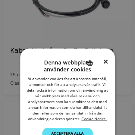
Kabel till utgång för SeaTalk-larm
×
Denna webbplats
använder cookies
ENGLISH
1,5 m kabel för SeaTalk-larm utgång. Lämplig för E-
Vi använder cookies för att anpassa innehåll,
FRENCH
Classic och G-Series.
annonser och för att analysera vår trafik. Vi
delar också information om din användning av
DANISH
vår webbplats med våra reklam- och
analyspartners som kan kombinera den med
ITALIAN
annan information som du har tillhandahållit
SWEDISH
dem eller som de har samlat in från din
användning av deras tjänster.
Cookie Notice.
GERMAN
ACCEPTERA ALLA
DUTCH