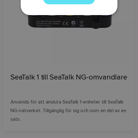
SPANISH
NORWEGIAN
FINNISH
SeaTalk 1 till SeaTalk NG-omvandlare
Används för att ansluta SeaTalk 1-enheter till SeaTalk
NG-nätverket. Tillgänglig för sig och som en del av en
sats.