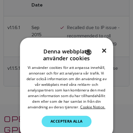
Date
v1.1.6.1
Sep
Recalled due to IP issue -
2015
recommended to roll
camera back to v1.1.5.19
×
Denna webbplats
använder cookies
ENGLISH
Vi använder cookies för att anpassa innehåll,
v1.1.5.19
April
Initial production release
FRENCH
annonser och för att analysera vår trafik. Vi
2015
delar också information om din användning av
DANISH
vår webbplats med våra reklam- och
analyspartners som kan kombinera den med
ITALIAN
annan information som du har tillhandahållit
SWEDISH
dem eller som de har samlat in från din
användning av deras tjänster.
Cookie Notice.
GERMAN
OPEN SOURCE
ACCEPTERA ALLA
DUTCH
GPL/LGPL
SPANISH