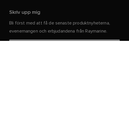
Skriv upp mig
Bli först med att få de senaste produktnyheterna,
evenemangen och erbjudandena från Raymarine.
Dina personuppgifter är säkra hos oss. För mer
information och detaljer om att avsluta
prenumerationen, läs vår
.
integritetspolicy
Kundtjänst