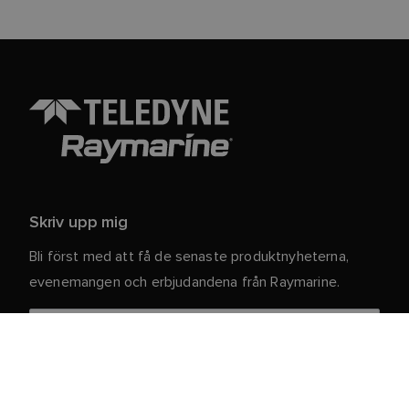
Skriv upp mig
Bli först med att få de senaste produktnyheterna,
evenemangen och erbjudandena från Raymarine.
Dina personuppgifter är säkra hos oss. För mer
information och detaljer om att avsluta