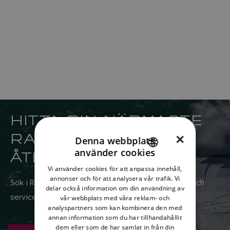
HITTA DIN NÄRMASTE
RAYMARINE
×
Denna webbplats
använder cookies
ÅTERFÖRSÄLJARE
ENGLISH
Vi använder cookies för att anpassa innehåll,
FRENCH
annonser och för att analysera vår trafik. Vi
Sök i Raymarines globala nätverk av återförsäljare och
delar också information om din användning av
DANISH
servicecenter
vår webbplats med våra reklam- och
analyspartners som kan kombinera den med
ITALIAN
annan information som du har tillhandahållit
SWEDISH
dem eller som de har samlat in från din