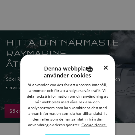
HITTA DIN NÄRMASTE
RAYMARINE
ÅTERFÖRSÄLJARE
×
Denna webbplats
använder cookies
ENGLISH
Sök i Raymarines globala nätverk av återförsäljare och
Vi använder cookies för att anpassa innehåll,
servicecenter
FRENCH
annonser och för att analysera vår trafik. Vi
delar också information om din användning av
DANISH
vår webbplats med våra reklam- och
analyspartners som kan kombinera den med
ITALIAN
Sök nu
annan information som du har tillhandahållit
SWEDISH
dem eller som de har samlat in från din
användning av deras tjänster.
Cookie Notice.
GERMAN