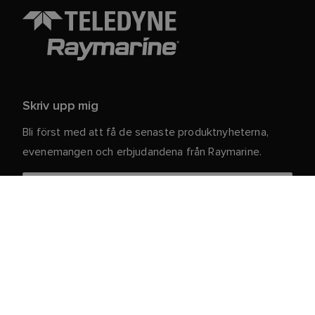
Skriv upp mig
Bli först med att få de senaste produktnyheterna,
evenemangen och erbjudandena från Raymarine.
Dina personuppgifter är säkra hos oss. För mer
information och detaljer om att avsluta
prenumerationen, läs vår
.
integritetspolicy