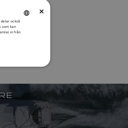
×
i delar också
ENGLISH
s som kan
FRENCH
amlat in från
DANISH
ITALIAN
SWEDISH
GERMAN
DUTCH
SPANISH
ARE
NORWEGIAN
FINNISH