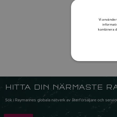
Vi använder 
informati
kombinera de
HITTA DIN NÄRMASTE R
Sök i Raymarines globala nätverk av återförsäljare och servi