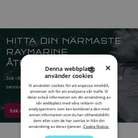
HITTA DIN NÄRMASTE
RAYMARINE
ÅTERFÖRSÄLJARE
×
Denna webbplats
använder cookies
Sök i Raymarines globala nätverk av återförsäljare och
ENGLISH
Vi använder cookies för att anpassa innehåll,
servicecenter
FRENCH
annonser och för att analysera vår trafik. Vi
delar också information om din användning av
DANISH
vår webbplats med våra reklam- och
analyspartners som kan kombinera den med
ITALIAN
Sök nu
annan information som du har tillhandahållit
SWEDISH
dem eller som de har samlat in från din
användning av deras tjänster.
Cookie Notice.
GERMAN