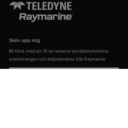
Skriv upp mig
Bli först med att få de senaste produktnyheterna,
evenemangen och erbjudandena från Raymarine.
Dina personuppgifter är säkra hos oss. För mer
information och detaljer om att avsluta
prenumerationen, läs vår
.
integritetspolicy