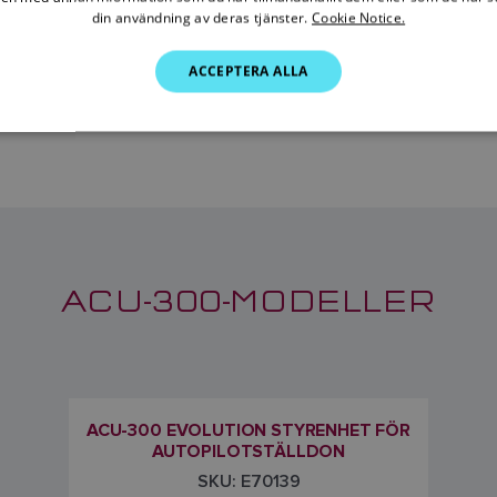
intuitiv tryckknappsmanövrering för
din användning av deras tjänster.
Cookie Notice.
segelbåtsinstallationer
ACCEPTERA ALLA
ACU-300-MODELLER
ACU-300 EVOLUTION STYRENHET FÖR
AUTOPILOTSTÄLLDON
SKU: E70139