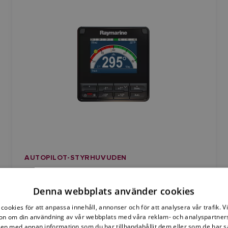
AUTOPILOT-STYRHUVUDEN
p70s
Denna webbplats använder cookies
cookies för att anpassa innehåll, annonser och för att analysera vår trafik. V
on om din användning av vår webbplats med våra reklam- och analyspartner
Autopilotstyrhuvud för Evolution autopiloter med
n med annan information som du har tillhandahållit dem eller som de har s