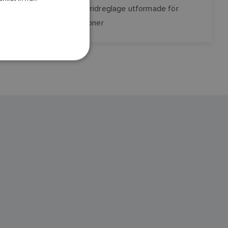
Tryckknappar och vridreglage utformade för
DANISH
motorbåtsinstallationer
ITALIAN
SWEDISH
GERMAN
DUTCH
SPANISH
NORWEGIAN
FINNISH