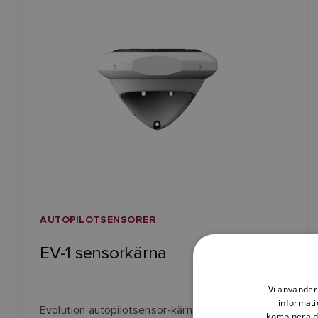
AUTOPILOTSENSORER
EV-1 sensorkärna
Vi använder 
informati
Evolution autopilotsensor-kärna för traditionella
kombinera de