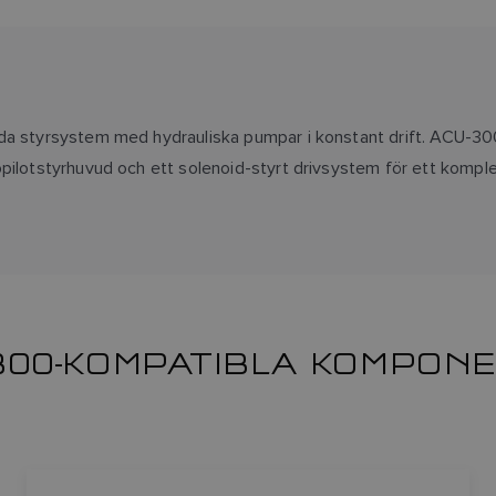
a styrsystem med hydrauliska pumpar i konstant drift. ACU-300 h
opilotstyrhuvud och ett solenoid-styrt drivsystem för ett kompl
300-KOMPATIBLA KOMPON