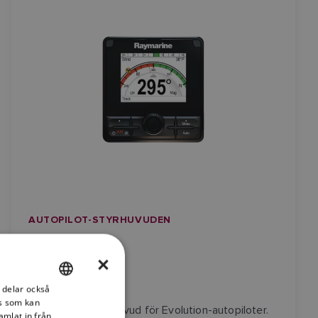
AUTOPILOT-STYRHUVUDEN
p70Rs
×
i delar också
ENGLISH
s som kan
Autopilotkontrollhuvud för Evolution-autopiloter.
FRENCH
amlat in från