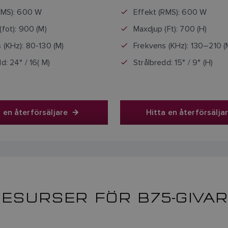
RMS): 600 W
Effekt (RMS): 600 W
(fot): 900 (M)
Maxdjup (Ft): 700 (H)
 (KHz): 80-130 (M)
Frekvens (KHz): 130–210 (
d: 24° / 16( M)
Strålbredd: 15° / 9° (H)
 en återförsäljare
Hitta en återförsälja
ESURSER FÖR B75-GIVA