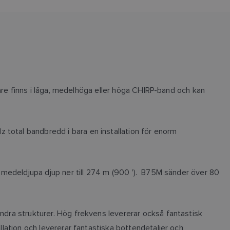
ivare finns i låga, medelhöga eller höga CHIRP-band och kan
 total bandbredd i bara en installation för enorm
ch medeldjupa djup ner till 274 m (900 '). B75M sänder över 80
andra strukturer. Hög frekvens levererar också fantastisk
llation och levererar fantastiska bottendetaljer och