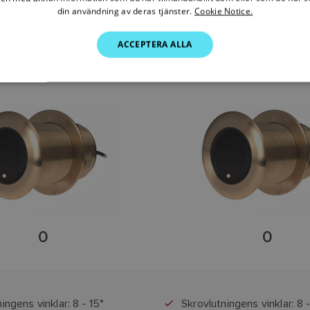
din användning av deras tjänster.
Cookie Notice.
ACCEPTERA ALLA
° TILTED ELEMENT-GIVARE
B75H 12° TILTED ELEMEN
SKU: A80034
SKU: A80035
0
0
ingens vinklar: 8 - 15°
Skrovlutningens vinklar: 8 -