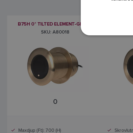
B75H 0° TILTED ELEMENT-GIVARE
B75M 12
SKU: A80018
0
Maxdjup (Ft): 700 (H)
Skrovlutn