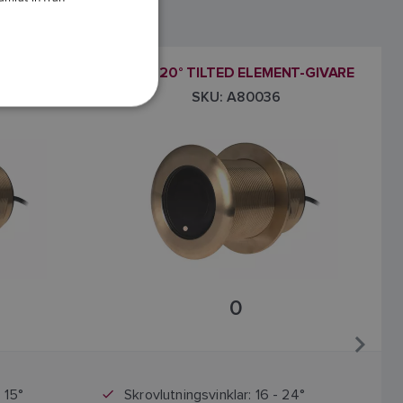
DANISH
ITALIAN
T-GIVARE
B75M 20° TILTED ELEMENT-GIVARE
SWEDISH
SKU: A80036
GERMAN
DUTCH
SPANISH
NORWEGIAN
FINNISH
0
 15°
Skrovlutningsvinklar: 16 - 24°