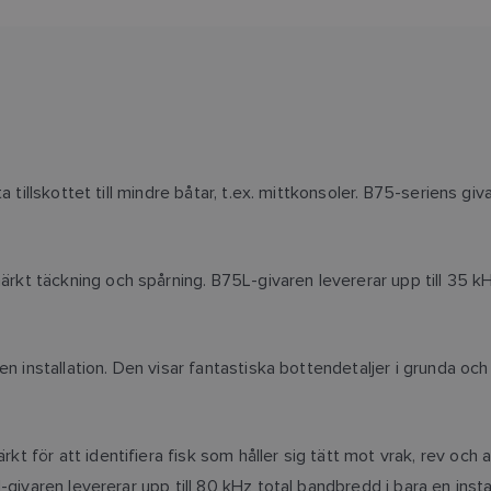
a tillskottet till mindre båtar, t.ex. mittkonsoler. B75-seriens g
 täckning och spårning. B75L-givaren levererar upp till 35 kHz
en installation. Den visar fantastiska bottendetaljer i grunda o
för att identifiera fisk som håller sig tätt mot vrak, rev och 
givaren levererar upp till 80 kHz total bandbredd i bara en insta