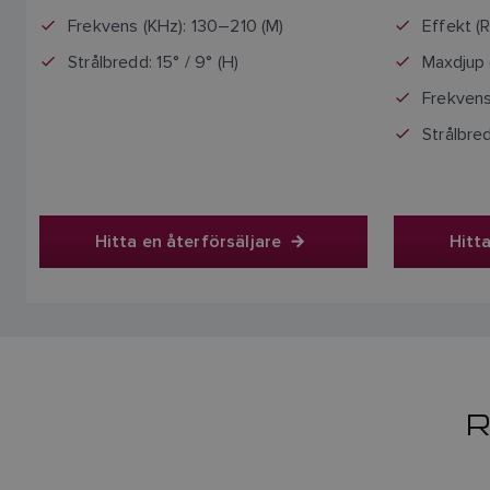
Frekvens (KHz): 130–210 (M)
Effekt (
Strålbredd: 15° / 9° (H)
Maxdjup 
Frekvens
Strålbred
Hitta en återförsäljare
Hitta
R