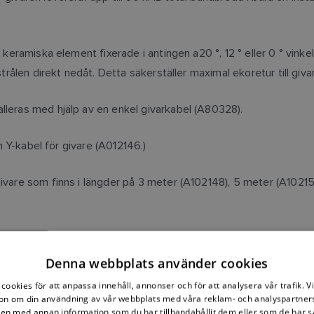
a keramiska element fixerade i antingen a20 °, 12 ° eller 0 ° vink
strålen direkt nedåt. Detta säkerställer maximal ekoretur till gi
alleras med hjälp av en enkel givarkabel (A80328).
en Y-kabel för givare (A012146.)
givare som finns i längder på 3 meter (A102148), 5 meter (A10215
Denna webbplats använder cookies
B75-MODELLER
cookies för att anpassa innehåll, annonser och för att analysera vår trafik. V
on om din användning av vår webbplats med våra reklam- och analyspartner
n med annan information som du har tillhandahållit dem eller som de har s