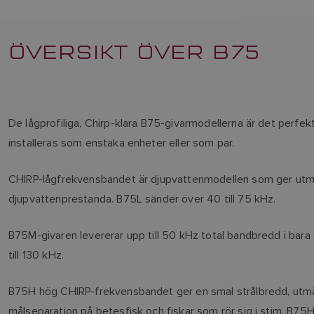
ÖVERSIKT ÖVER B75
De lågprofiliga, Chirp-klara B75-givarmodellerna är det perfekt
installeras som enstaka enheter eller som par.
CHIRP-lågfrekvensbandet är djupvattenmodellen som ger utmärkt
djupvattenprestanda. B75L sänder över 40 till 75 kHz.
B75M-givaren levererar upp till 50 kHz total bandbredd i bara 
till 130 kHz.
B75H hög CHIRP-frekvensbandet ger en smal strålbredd, utmärkt 
målseparation på betesfisk och fiskar som rör sig i stim. B75H-