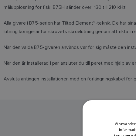
målupplösning för fisk. B75H sänder över 130 till 210 kHz
Alla givare i B75-serien har Tilted Element™-teknik. De har sin
lutning korrigerar för skrovets skrovlutning genom att rikta in 
När den valda B75-givaren används var för sig måste den inst
När den är installerad i par ansluter du till paret med hjälp av 
Avsluta antingen installationen med en förlängningskabel för 
Vi använder 
informati
kombinera de