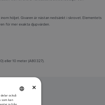
el inom höljet. Givaren är nästan nedsänkt i skrovet. Elementets
varen för mer exakta djupvärden.
0) eller 10 meter (A80327).
×
i delar också
ENGLISH
s som kan
FRENCH
amlat in från