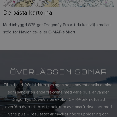
De bästa kartorna
Med inbyggd GPS gör Dragonfly Pro att du kan välja mellan
stöd för Navionics- eller C-MAP-sjökort.
ÖVERLÄGSEN SONAR
Till skillnad från bildåtergivningen hos konventionella ekolod,
som sänder en enda frekvens med varje puls, använder
Dragonflys DownVision ekolod CHIRP-teknik för att
överföra över ett brett spektrum av sonarfrekvenser med
varje puls – resultatet är mycket högre upplösning och