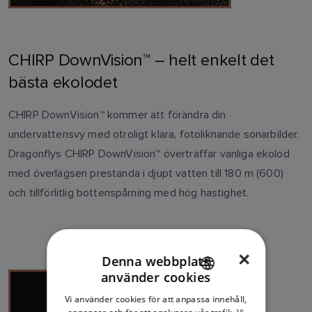
CHIRP DownVision™ – helt enkelt det
bästa ekolodet
CHIRP DownVision™ kommer att förändra din
undervattensvy med otroligt klara, fotoliknande sonarbilder.
Dragonflys CHIRP DownVision™ överträffar vanliga ekolod
med överlägsen prestanda i djupt vatten till 180 m (600)
och tillförlitlig bottenspårning med hög hastighet.
×
Denna webbplats
använder cookies
ENGLISH
Vi använder cookies för att anpassa innehåll,
FRENCH