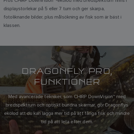
Pros CHIRP DownVision™-ekolod med bredspektrum finns i
displaystorlekar på 5 eller 7 tum och ger skarpa,
fotoliknande bilder, plus målsökning av fisk som är bäst i
klassen.
DRAGONFLY PRO,
FUNKTIONER
Med avancerade tekniker, som CHIRP DownVision™ med
bredspektrum och optiskt bundna skärmar, gör Dragonflys
ekolod att du kan lägga mer tid på att fånga fisk och mindre
tid på att leta efter dem.