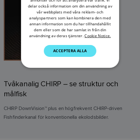
annonser och för att analysera vår trafik. Vi
delar också information om din användning av
DANISH
vår webbplats med våra reklam- och
analyspartners som kan kombinera den med
ITALIAN
annan information som du har tillhandahållit
SWEDISH
dem eller som de har samlat in från din
användning av deras tjänster.
Cookie Notice.
GERMAN
ACCEPTERA ALLA
DUTCH
SPANISH
NORWEGIAN
Tvåkanalig CHIRP – se struktur och
FINNISH
målfisk
CHIRP DownVision™ plus en högfrekvent CHIRP-driven
Fishfinderkanal för konventionella ekolodsbilder.