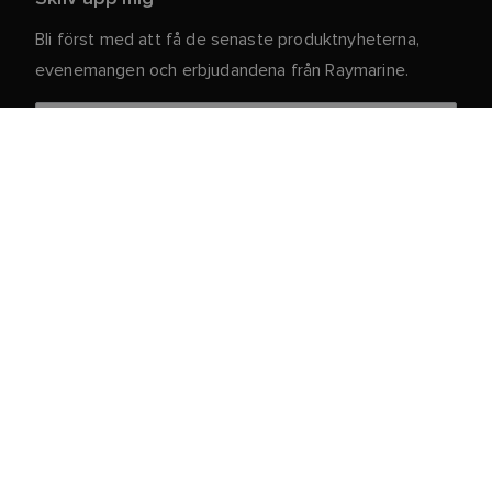
Bli först med att få de senaste produktnyheterna,
evenemangen och erbjudandena från Raymarine.
Dina personuppgifter är säkra hos oss. För mer
information och detaljer om att avsluta
prenumerationen, läs vår
.
integritetspolicy
Kundtjänst
Kund- & Partnerportal
Service och support