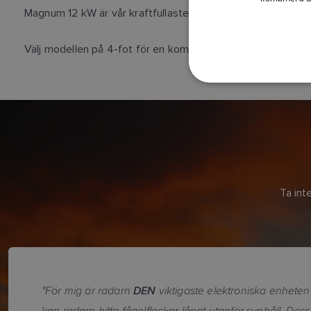
Magnum 12 kW är vår kraftfullaste Magnum-radar med öppen
Välj modellen på 4-fot för en kompakt radar med hög pres
Ta int
"För mig är radarn
DEN
viktigaste elektroniska enheten
kan radarn hitta fågelflockar långt utanför synhåll. Des