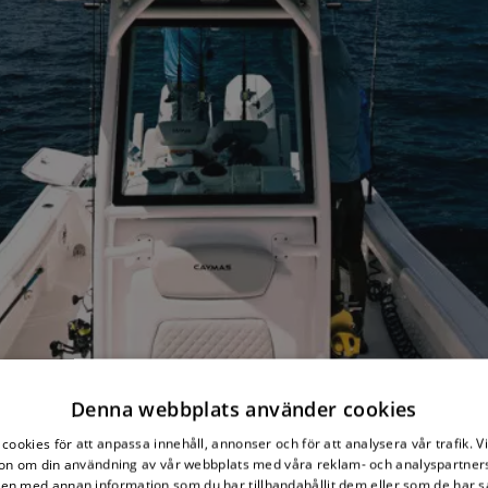
Denna webbplats använder cookies
D ÖPPEN ANTENN
cookies för att anpassa innehåll, annonser och för att analysera vår trafik. V
on om din användning av vår webbplats med våra reklam- och analyspartner
n med annan information som du har tillhandahållit dem eller som de har s