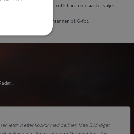
och är vad yrkesfolk och offshore-entusiaster väljer.
DANISH
ITALIAN
ttrad målupplösning med antennen på 6-fot.
SWEDISH
GERMAN
DUTCH
SPANISH
NORWEGIAN
FINNISH
adar...
 letar vi efter flockar med delfiner. Med Bird-läget
allt omkring dig. Jag är inte rädd för öppet hav. Jag