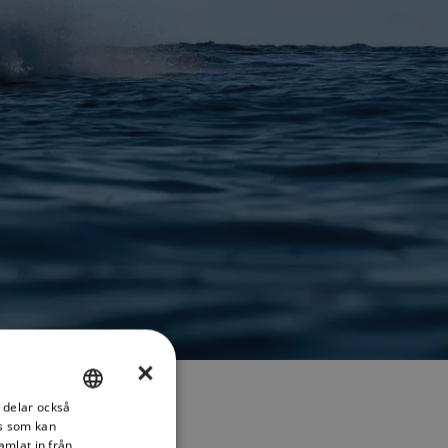
×
i delar också
ENGLISH
s som kan
FRENCH
amlat in från