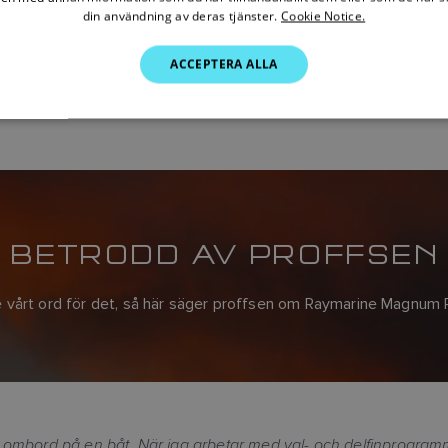
agnetronradar för båtfolk som söker utökad räckvidd och för
din användning av deras tjänster.
Cookie Notice.
xakt radarbild inom alla områden.
ACCEPTERA ALLA
nn eller ta steget upp till ännu bättre upplösning och räckvidd
BETRODD AV PROFFSEN
e vårt ord för det, så här säger proffsen om Raymarine Magnum R
 ombord på en båt. När jag arbetar med val- och delfinprogrammen