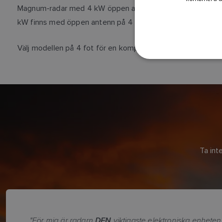
Magnum-radar med 4 kW öppen antenn är en förstklassig m
kW finns med öppen antenn på 4 eller 6 fot och levererar e
Välj modellen på 4 fot för en kompakt radar med öppen ante
Ta int
"För mig är radarn
DEN
viktigaste elektroniska enheten