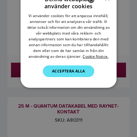
använder cookies
ENGLISH
Vi använder cookies för att anpassa innehåll,
FRENCH
annonser och för att analysera vår trafik. Vi
delar också information om din användning av
DANISH
vår webbplats med våra reklam- och
0
analyspartners som kan kombinera den med
ITALIAN
annan information som du har tillhandahållit
SWEDISH
dem eller som de har samlat in från din
användning av deras tjänster.
Cookie Notice.
GERMAN
Hitta en återförsäljare
ACCEPTERA ALLA
DUTCH
SPANISH
NORWEGIAN
FINNISH
25 M - QUANTUM DATAKABEL MED RAYNET-
KONTAKT
SKU: A80311