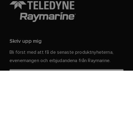
Skriv upp mig
Bli först med att få de senaste produktnyheterna,
evenemangen och erbjudandena från Raymarine.
Dina personuppgifter är säkra hos oss. För mer
information och detaljer om att avsluta
prenumerationen, läs vår
.
integritetspolicy