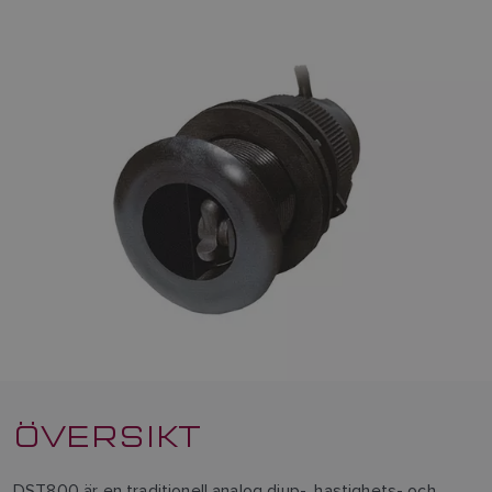
ÖVERSIKT
DST800 är en traditionell analog djup-, hastighets- och