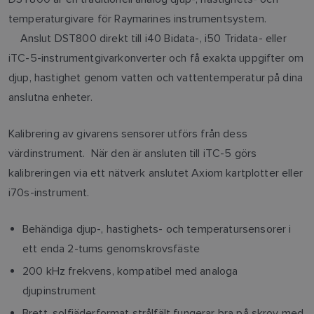
temperaturgivare för Raymarines instrumentsystem.
Anslut DST800 direkt till i40 Bidata-, i50 Tridata- eller
iTC-5-instrumentgivarkonverter och få exakta uppgifter om
djup, hastighet genom vatten och vattentemperatur på dina
anslutna enheter.
Kalibrering av givarens sensorer utförs från dess
värdinstrument. När den är ansluten till iTC-5 görs
kalibreringen via ett nätverk anslutet Axiom kartplotter eller
i70s-instrument.
Behändiga djup-, hastighets- och temperatursensorer i
ett enda 2-tums genomskrovsfäste
200 kHz frekvens, kompatibel med analoga
djupinstrument
Brett, solfjäderformat strålfält fungerar bra på skrov med