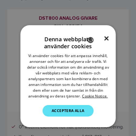
DST800 ANALOG GIVARE
SKU: A22154
×
Denna webbplats
använder cookies
ENGLISH
Vi använder cookies för att anpassa innehåll,
FRENCH
annonser och för att analysera vår trafik. Vi
delar också information om din användning av
DANISH
vår webbplats med våra reklam- och
analyspartners som kan kombinera den med
ITALIAN
annan information som du har tillhandahållit
SWEDISH
dem eller som de har samlat in från din
0
användning av deras tjänster.
Cookie Notice.
GERMAN
ACCEPTERA ALLA
DUTCH
SPANISH
0° internt element för flat (horisontell) montering.
NORWEGIAN