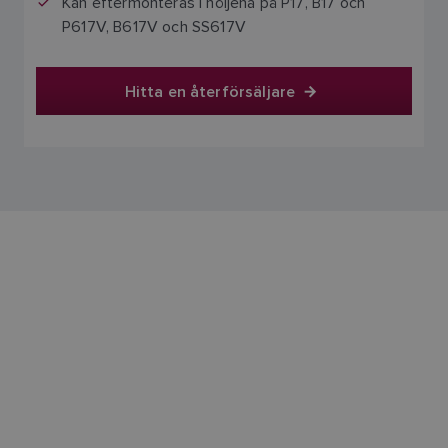
Kan eftermonteras i höljena på P17, B17 och
FINNISH
P617V, B617V och SS617V
Hitta en återförsäljare