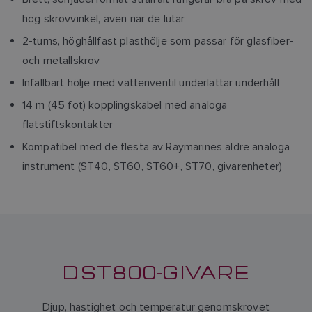
hög skrovvinkel, även när de lutar
2-tums, höghållfast plasthölje som passar för glasfiber-
och metallskrov
Infällbart hölje med vattenventil underlättar underhåll
14 m (45 fot) kopplingskabel med analoga
flatstiftskontakter
Kompatibel med de flesta av Raymarines äldre analoga
instrument (ST40, ST60, ST60+, ST70, givarenheter)
DST800-GIVARE
Djup, hastighet och temperatur genomskrovet