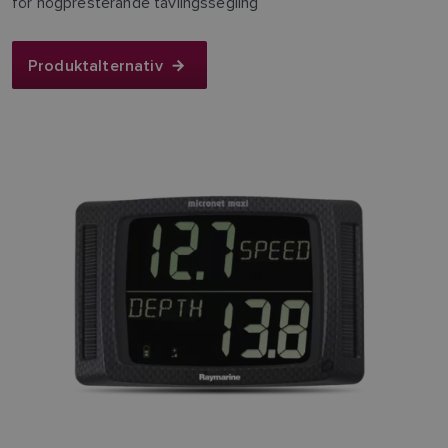
för högpresterande tävlingssegling
Produktalternativ