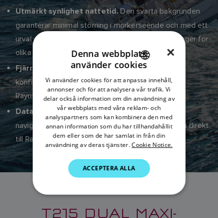
Den svarta bakgrunden
Utmärkt synlighet nattetid.
garanterar minimal störning i mörkerseende och med ett
urval av röda eller gula siffror kan du välja olika färger för
×
Denna webbplats
olika data.
använder cookies
Din Maxi-skärm kan styras och
Fjärrkontroll.
ENGLISH
Vi använder cookies för att anpassa innehåll,
konfigureras var som helst på båten med hjälp av
FRENCH
annonser och för att analysera vår trafik. Vi
Raymarines trådlösa fjärrstyrda skärm.
delar också information om din användning av
DANISH
vår webbplats med våra reklam- och
Gör det möjligt för
Datasidor i valfri format.
analyspartners som kan kombinera den med
ITALIAN
navigations- och tävlingsprogram för PC att skriva direkt
annan information som du har tillhandahållit
SWEDISH
dem eller som de har samlat in från din
till Raymarines trådlösa skärmar.
användning av deras tjänster.
Cookie Notice.
GERMAN
ACCEPTERA ALLA
DUTCH
SPANISH
NORWEGIAN
T215 DUAL MAXI-
FINNISH