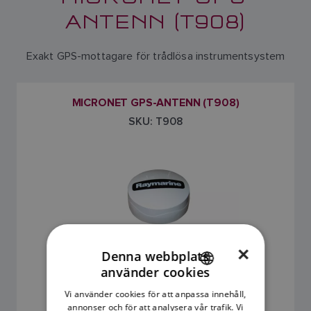
ANTENN (T908)
Exakt GPS-mottagare för trådlösa instrumentsystem
MICRONET GPS-ANTENN (T908)
SKU: T908
×
Denna webbplats
använder cookies
0
ENGLISH
Vi använder cookies för att anpassa innehåll,
FRENCH
annonser och för att analysera vår trafik. Vi