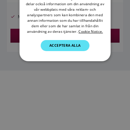
delar också information om din användning av
DANISH
vår webbplats med våra reklam- och
analyspartners som kan kombinera den med
ITALIAN
Micronets trådlöst nätverkskompatibelt
annan information som du har tillhandahållit
SWEDISH
dem eller som de har samlat in från din
användning av deras tjänster.
Cookie Notice.
Hitta en återförsäljare
GERMAN
ACCEPTERA ALLA
DUTCH
SPANISH
NORWEGIAN
FINNISH