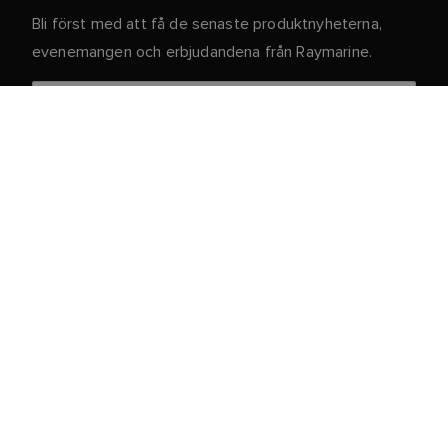
Bli först med att få de senaste produktnyheterna,
evenemangen och erbjudandena från Raymarine.
Dina personuppgifter är säkra hos oss. För mer
information och detaljer om att avsluta
prenumerationen, läs vår
.
integritetspolicy
Kundtjänst
Kund- & Partnerportal
Service och support