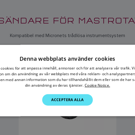
SÄNDARE FÖR MASTROTATI
Kompatibel med Micronets trådlösa instrumentsystem
TRÅDLÖS SÄNDARE FÖR
Denna webbplats använder cookies
MASTROTATION (T221)
cookies för att anpassa innehåll, annonser och för att analysera vår trafik. V
SKU: T221
on om din användning av vår webbplats med våra reklam- och analyspartner
n med annan information som du har tillhandahållit dem eller som de har s
din användning av deras tjänster.
Cookie Notice.
ACCEPTERA ALLA