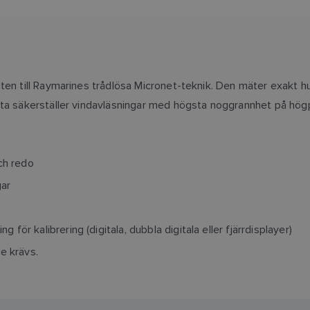
ten till Raymarines trådlösa Micronet-teknik. Den mäter exakt h
tta säkerställer vindavläsningar med högsta noggrannhet på hög
och redo
gar
ör kalibrering (digitala, dubbla digitala eller fjärrdisplayer)
e krävs.