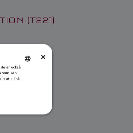
ON (T221)
×
i delar också
ENGLISH
s som kan
FRENCH
amlat in från
DANISH
ITALIAN
SWEDISH
GERMAN
DUTCH