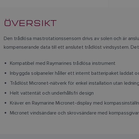
ÖVERSIKT
Den trådlösa mastrotationssensorn drivs av solen och är anslu
kompenserande data till ett anslutet trådlöst vindsystem. De
Kompatibel med Raymarines trådlösa instrument
Inbyggda solpaneler håller ett internt batteripaket laddat 
Trådlöst Micronet-nätverk för enkel installation utan lednin
Helt vattentät och underhållsfri design
Kräver en Raymarine Micronet-display med kompassinställning f
Micronet vindsändare och skrovsändare med kompassgivar