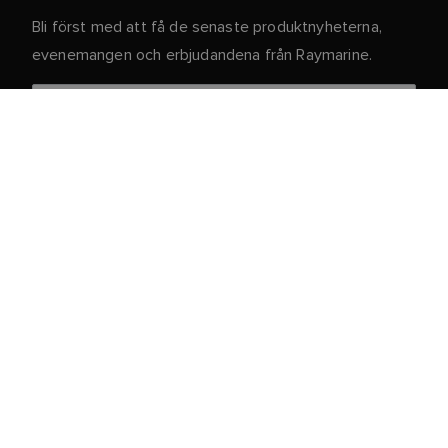
Bli först med att få de senaste produktnyheterna,
evenemangen och erbjudandena från Raymarine.
Dina personuppgifter är säkra hos oss. För mer
information och detaljer om att avsluta
prenumerationen, läs vår
.
integritetspolicy
Kundtjänst
Kund- & Partnerportal
Service och support