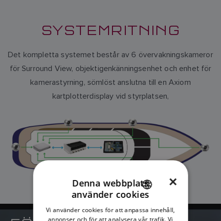
SYSTEMRITNING
Det kompletta systemet består av 6 övervakningskameror
för Surround View, objektigenkänningsenhet och enhet för
kamerastyrning, sömlöst anslutna till en Axiom
kartplotterdisplay vid styrplatsen,
×
Denna webbplats
använder cookies
ENGLISH
Vi använder cookies för att anpassa innehåll,
FRENCH
annonser och för att analysera vår trafik. Vi