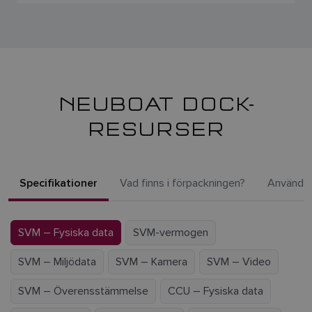
NEUBOAT DOCK-
RESURSER
Specifikationer
Vad finns i förpackningen?
Användar
SVM – Fysiska data
SVM-vermogen
SVM – Miljödata
SVM – Kamera
SVM – Video
SVM – Överensstämmelse
CCU – Fysiska data