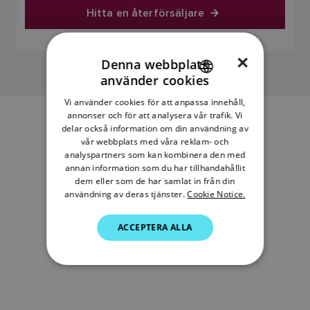
Hitta en återförsäljare
×
Denna webbplats
använder cookies
ENGLISH
Vi använder cookies för att anpassa innehåll,
FRENCH
annonser och för att analysera vår trafik. Vi
delar också information om din användning av
DANISH
vår webbplats med våra reklam- och
analyspartners som kan kombinera den med
ITALIAN
annan information som du har tillhandahållit
SWEDISH
dem eller som de har samlat in från din
användning av deras tjänster.
Cookie Notice.
GERMAN
ACCEPTERA ALLA
DUTCH
SPANISH
NORWEGIAN
FINNISH