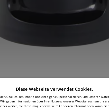
Diese Webseite verwendet Cookies.
den Cookies, um Inhalte und Anzeigen zu personalisieren und unseren Date
. Wir geben Informationen über Ihre Nutzung unserer Website auch an unser
rtner weiter, die diese möglicherweise mit anderen Informationen kombiniere