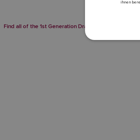
ihnen bere
Find all of the 1st Generation Dragonfly 6 manuals her