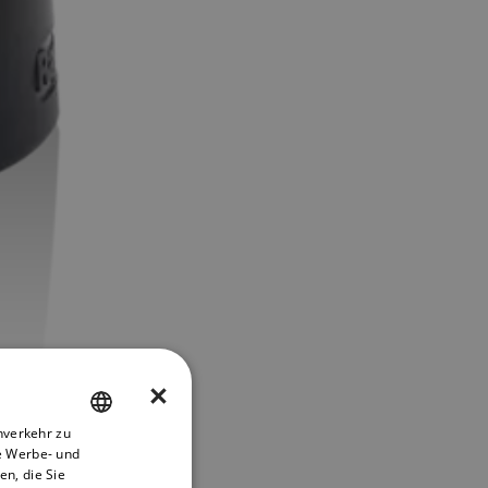
×
nverkehr zu
ENGLISH
e Werbe- und
FRENCH
n, die Sie