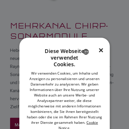
MEHRKANAL CHIRP-
SONARMODULE
×
Diese Webseite
Heben Sie Ihre Unterwassererkenntnisse auf ein
verwendet
neues Niveau mit CHIRP-Sonarmodulen von
ENGLISH
Cookies.
Raymarine. Mit dem Einsatz der Mehrkanal-CHIRP-
FRENCH
Wir verwenden Cookies, um Inhalte und
Sonartechnologie, Gebern mit bis zu 2 kW-Leistung
Anzeigen zu personalisieren und unseren
DANISH
und hochauflösendem DownVision- und SideVision-
Datenverkehr zu analysieren. Wir geben
ITALIAN
Informationen über Ihre Nutzung unserer
Kanälen liefern Raymarine-Sonarmodule eine
Website auch an unsere Werbe- und
hervorragende Bodendarstellung und schärfere
SWEDISH
Analysepartner weiter, die diese
möglicherweise mit anderen Informationen
Zielfischen.
GERMAN
kombinieren, die Sie ihnen bereitgestellt
haben oder die sie im Rahmen Ihrer Nutzung
DUTCH
ihrer Dienste gesammelt haben.
Cookie
Mehr entdecken
Notice.
SPANISH