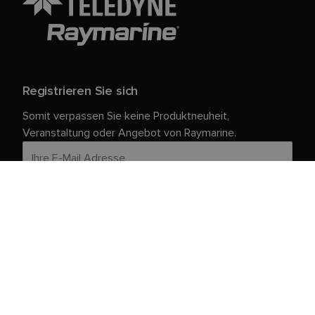
Registrieren Sie sich
Somit verpassen Sie keine Produktneuheit,
Veranstaltung oder Angebot von Raymarine.
Ihre persönlichen Daten sind bei uns sicher. Weitere
Informationen und Details zur Abmeldung finden Sie in
unserer
.
Datenschutzrichtlinie