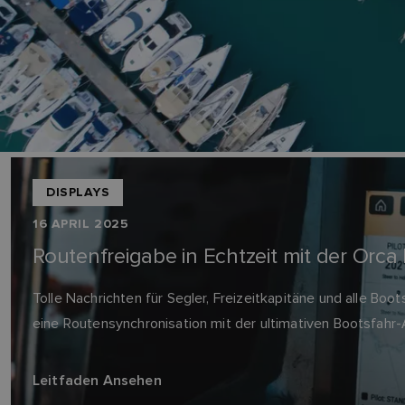
DISPLAYS
16 APRIL 2025
Routenfreigabe in Echtzeit mit der Orc
Tolle Nachrichten für Segler, Freizeitkapitäne und alle Boo
eine Routensynchronisation mit der ultimativen Bootsfahr-
Leitfaden Ansehen