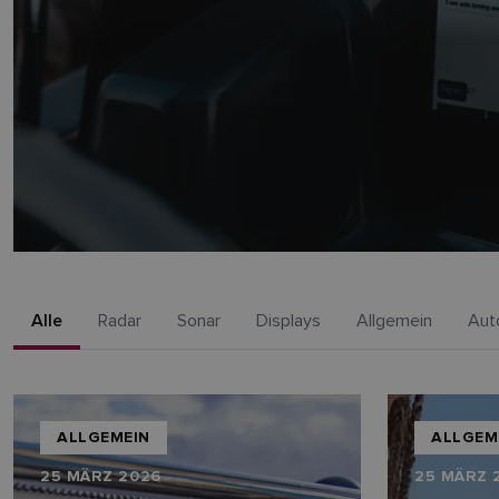
Alle
Radar
Sonar
Displays
Allgemein
Aut
ALLGEMEIN
ALLGEM
25 MÄRZ 2026
25 MÄRZ 