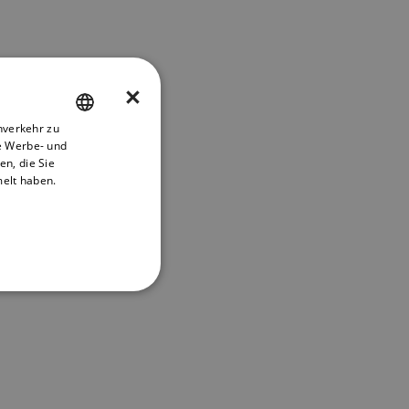
×
nverkehr zu
ENGLISH
e Werbe- und
FRENCH
n, die Sie
melt haben.
DANISH
ITALIAN
SWEDISH
GERMAN
DUTCH
SPANISH
NORWEGIAN
FINNISH