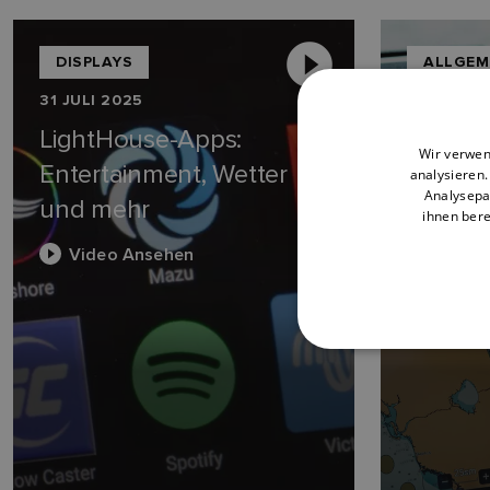
DISPLAYS
ALLGEM
31 JULI 2025
18 JUNI 2
LightHouse-Apps:
Wie reg
Wir verwen
Entertainment, Wetter
Produk
analysieren
Analysepa
und mehr
ihnen bere
Video
Video Ansehen