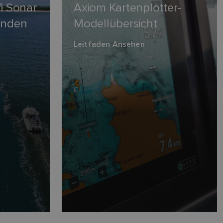
fi Sonar
Axiom Kartenplotter-
finden
Modellübersicht
Leitfaden Ansehen