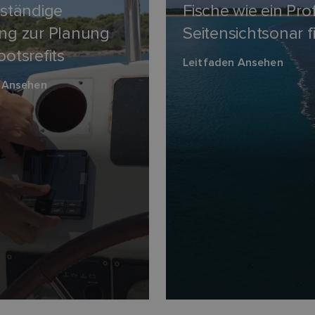
lständige
Fische wie ein Pro
ung zur Planung
Seitensichtsonar 
ootsrefits
Leitfaden Ansehen
 Ansehen