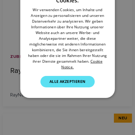
Cookies.
FRENCH
Wir verwenden Cookies, um Inhalte und
Anzeigen zu personalisieren und unseren
DANISH
Datenverkehr zu analysieren. Wir geben
ITALIAN
Informationen über Ihre Nutzung unserer
Website auch an unsere Werbe- und
SWEDISH
Analysepartner weiter, die diese
möglicherweise mit anderen Informationen
GERMAN
kombinieren, die Sie ihnen bereitgestellt
haben oder die sie im Rahmen Ihrer Nutzung
ZUBEHÖR UND NETZWERK
DUTCH
ihrer Dienste gesammelt haben.
Cookie
Notice.
SPANISH
RayNet Winkeladapter
NORWEGIAN
ALLE AKZEPTIEREN
FINNISH
RayNet Winkeladapter (männlich)
NEU