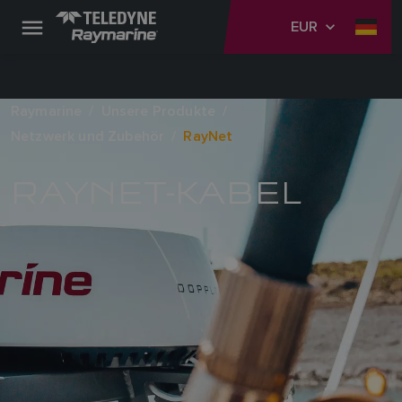
EUR
Raymarine
Unsere Produkte
Netzwerk und Zubehör
RayNet
RAYNET-KABEL