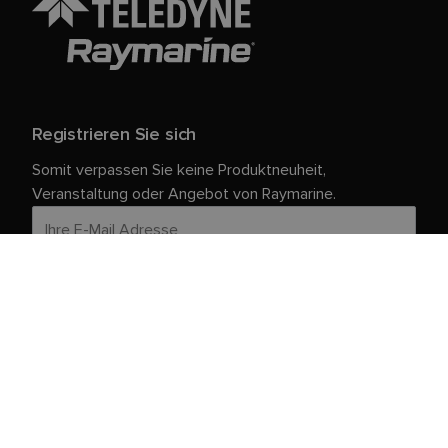
Registrieren Sie sich
Somit verpassen Sie keine Produktneuheit,
Veranstaltung oder Angebot von Raymarine.
Ihre persönlichen Daten sind bei uns sicher. Weitere
Informationen und Details zur Abmeldung finden Sie in
unserer
.
Datenschutzrichtlinie