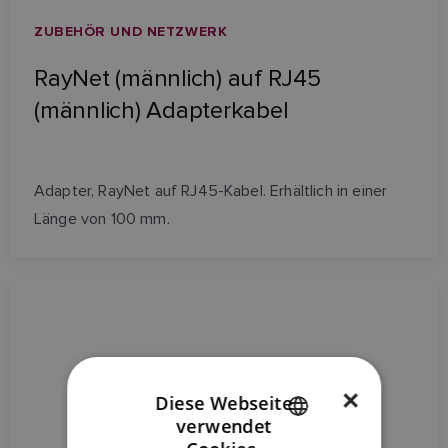
ZUBEHÖR UND NETZWERK
RayNet (männlich) auf RJ45
(männlich) Adapterkabel
Adapter, RayNet auf RJ45-Kabel. Erhältlich in einer
Länge von 100 mm.
×
Diese Webseite
verwendet
ENGLISH