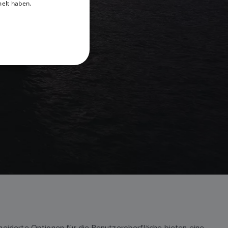
melt haben.
DANISH
ITALIAN
SWEDISH
GERMAN
DUTCH
SPANISH
NORWEGIAN
FINNISH
eiderte Optionen für die Benutzeroberfläche bieten eine