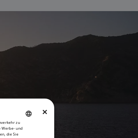
×
nverkehr zu
ENGLISH
e Werbe- und
FRENCH
n, die Sie