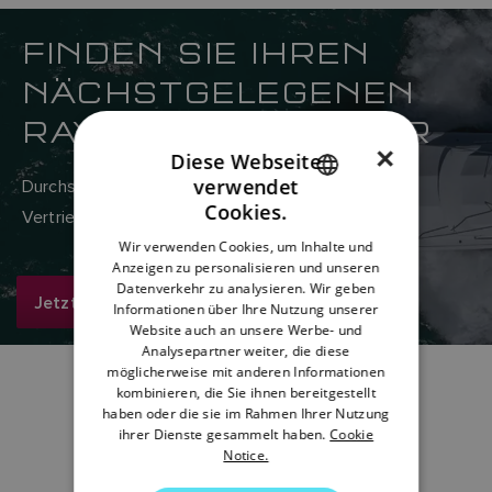
FINDEN SIE IHREN
NÄCHSTGELEGENEN
RAYMARINE-HÄNDLER
×
Diese Webseite
verwendet
Durchsuchen Sie hier das weltweite Netzwerk von
ENGLISH
Cookies.
Vertriebs- und Servicehändlern von Raymarine.
FRENCH
Wir verwenden Cookies, um Inhalte und
Anzeigen zu personalisieren und unseren
DANISH
Datenverkehr zu analysieren. Wir geben
Jetzt suchen
ITALIAN
Informationen über Ihre Nutzung unserer
Website auch an unsere Werbe- und
SWEDISH
Analysepartner weiter, die diese
möglicherweise mit anderen Informationen
GERMAN
kombinieren, die Sie ihnen bereitgestellt
haben oder die sie im Rahmen Ihrer Nutzung
DUTCH
ihrer Dienste gesammelt haben.
Cookie
Notice.
SPANISH