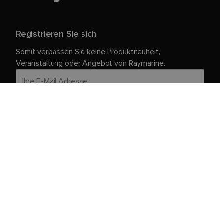
Registrieren Sie sich
Somit verpassen Sie keine Produktneuheit,
Veranstaltung oder Angebot von Raymarine.
Ihre persönlichen Daten sind bei uns sicher. Weitere
Informationen und Details zur Abmeldung finden Sie in
unserer
.
Datenschutzrichtlinie
Kundendienst