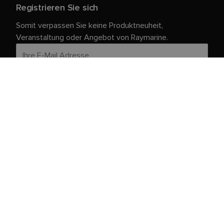
Registrieren Sie sich
Somit verpassen Sie keine Produktneuheit,
Veranstaltung oder Angebot von Raymarine.
Ihre persönlichen Daten sind bei uns sicher. Weitere
Informationen und Details zur Abmeldung finden Sie in
unserer
.
Datenschutzrichtlinie
Kundendienst
Kunden- & Partnerportal
Service und Support