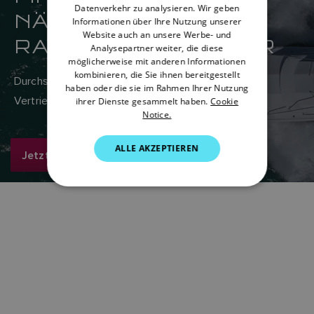
Datenverkehr zu analysieren. Wir geben
NÄCHSTGELEGENEN
ITALIAN
Informationen über Ihre Nutzung unserer
Website auch an unsere Werbe- und
RAYMARINE-HÄNDLER
SWEDISH
Analysepartner weiter, die diese
möglicherweise mit anderen Informationen
GERMAN
kombinieren, die Sie ihnen bereitgestellt
Durchsuchen Sie hier das weltweite Netzwerk von
haben oder die sie im Rahmen Ihrer Nutzung
DUTCH
Vertriebs- und Servicehändlern von Raymarine.
ihrer Dienste gesammelt haben.
Cookie
Notice.
SPANISH
NORWEGIAN
ALLE AKZEPTIEREN
Jetzt suchen
FINNISH