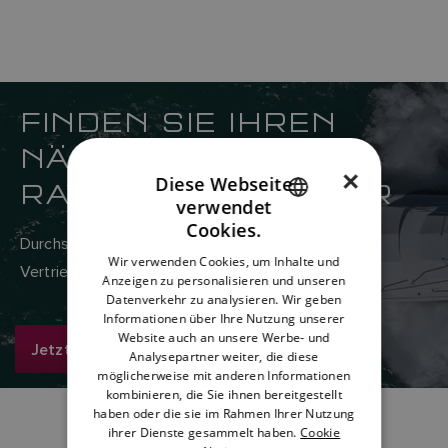
FINDEN SIE IHREN
NÄCHSTGELEGENEN
×
Diese Webseite
RAYMARINE-HÄNDLER
verwendet
ENGLISH
Cookies.
Durchsuchen Sie hier das weltweite Netzwerk von
FRENCH
Wir verwenden Cookies, um Inhalte und
Vertriebs- und Servicehändlern von Raymarine.
Anzeigen zu personalisieren und unseren
DANISH
Datenverkehr zu analysieren. Wir geben
ITALIAN
Informationen über Ihre Nutzung unserer
Website auch an unsere Werbe- und
Jetzt suchen
SWEDISH
Analysepartner weiter, die diese
möglicherweise mit anderen Informationen
GERMAN
kombinieren, die Sie ihnen bereitgestellt
haben oder die sie im Rahmen Ihrer Nutzung
DUTCH
ihrer Dienste gesammelt haben.
Cookie