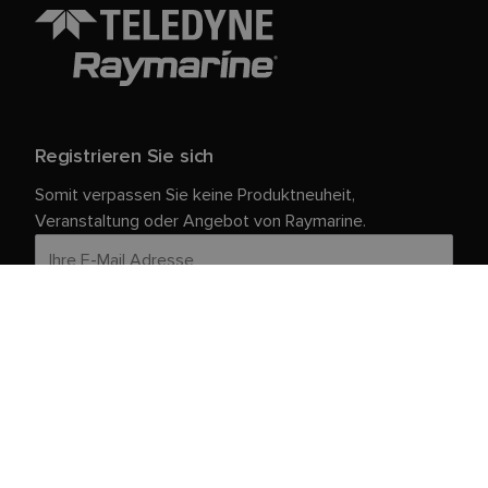
Registrieren Sie sich
Somit verpassen Sie keine Produktneuheit,
Veranstaltung oder Angebot von Raymarine.
Ihre persönlichen Daten sind bei uns sicher. Weitere
Informationen und Details zur Abmeldung finden Sie in
unserer
.
Datenschutzrichtlinie