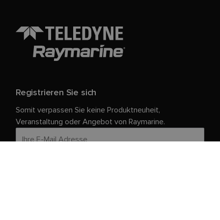
Registrieren Sie sich
Somit verpassen Sie keine Produktneuheit,
Veranstaltung oder Angebot von Raymarine.
Ihre persönlichen Daten sind bei uns sicher. Weitere
Informationen und Details zur Abmeldung finden Sie in
unserer
.
Datenschutzrichtlinie