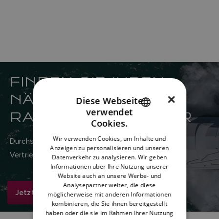
FINDEN SIE IHREN
NÄCHSTGELEGENEN
×
Diese Webseite
verwendet
RAYMARINE-HÄNDLER
ENGLISH
Cookies.
FRENCH
Wir verwenden Cookies, um Inhalte und
Durchsuchen Sie hier das weltweite Netzwerk von
Anzeigen zu personalisieren und unseren
DANISH
Vertriebs- und Servicehändlern von Raymarine.
Datenverkehr zu analysieren. Wir geben
ITALIAN
Informationen über Ihre Nutzung unserer
Website auch an unsere Werbe- und
SWEDISH
Analysepartner weiter, die diese
Jetzt suchen
möglicherweise mit anderen Informationen
GERMAN
kombinieren, die Sie ihnen bereitgestellt
haben oder die sie im Rahmen Ihrer Nutzung
DUTCH