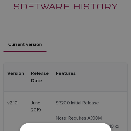
SOFTWARE HISTORY
Current version
Version
Release
Features
Date
v2.10
June
SR200 Initial Release
2019
Note: Requires AXIOM
LightHouse3 software v3.10.xx