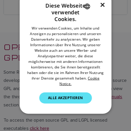
×
or higher
Diese Webseite
verwendet
ENGLISH
Cookies.
FRENCH
Wir verwenden Cookies, um Inhalte und
Anzeigen zu personalisieren und unseren
DANISH
Datenverkehr zu analysieren. Wir geben
OPEN SOURCE
ITALIAN
Informationen über Ihre Nutzung unserer
Website auch an unsere Werbe- und
GPL/LGPL
SWEDISH
Analysepartner weiter, die diese
möglicherweise mit anderen Informationen
GERMAN
kombinieren, die Sie ihnen bereitgestellt
Some Raymarine products contain software code
haben oder die sie im Rahmen Ihrer Nutzung
DUTCH
ihrer Dienste gesammelt haben.
Cookie
developed by third parties that are covered by open source
Notice.
SPANISH
GPL and LGPL software license agreements. You can view
NORWEGIAN
the third party license agreements by visiting the
Manuals
ALLE AKZEPTIEREN
FINNISH
section of our website.
To access the open source GPL and LGPL licensed
executables
click here