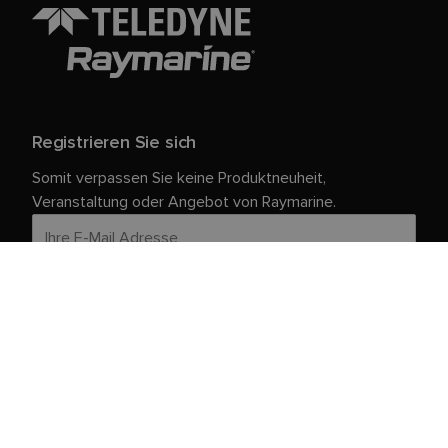
Registrieren Sie sich
Somit verpassen Sie keine Produktneuheit,
Veranstaltung oder Angebot von Raymarine.
Ihre persönlichen Daten sind bei uns sicher. Weitere
Informationen und Details zur Abmeldung finden Sie in
unserer
.
Datenschutzrichtlinie