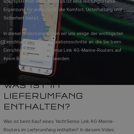
Bordsystemen ermöglicht. Es ist eine leistungsstarke
Ergänzung für jedes Boot, die Komfort, Unterhaltung und
Sicherheit bietet.
In dieser Videoserie sehen wir uns einige der wichtigsten
Einrichtungs- und Konfigurationsschritte an, die Sie beim
Einrichten eines YachtSense Link 4G-Marine-Routers auf
Ihrem Boot durchlaufen werden.
WAS IST IM
LIEFERUMFANG
ENTHALTEN?
Was ist beim Kauf eines YachtSense Link 4G-Marine-
Routers im Lieferumfang enthalten? In diesem Video