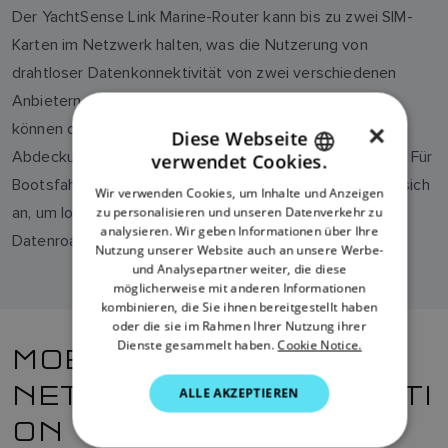
Der YachtSense Link Marine-Router kann bis zu zwei SIM-
Karten im Netzwerk halten, was die Nutzerung von
drahtloser Datenkonnektivität von zwei verschiedenen
Anbietern ermöglicht. Bootsfahrer in Inlandsgewässern
können diese Funktion nutzen, um eine bestmögliche
×
Diese Webseite
Abdeckung über ein sehr breites Gebiet sicherzustellen. Für
verwendet Cookies.
ENGLISH
Bootsfahrer, die international unterwegs sind, bietet es sich
Wir verwenden Cookies, um Inhalte und Anzeigen
FRENCH
an, um lokale Dienste am Zielort zu nutzen und
zu personalisieren und unseren Datenverkehr zu
analysieren. Wir geben Informationen über Ihre
DANISH
Datenroaming-Gebühren zu vermeiden.
Nutzung unserer Website auch an unsere Werbe-
und Analysepartner weiter, die diese
ITALIAN
möglicherweise mit anderen Informationen
SWEDISH
kombinieren, die Sie ihnen bereitgestellt haben
oder die sie im Rahmen Ihrer Nutzung ihrer
GERMAN
Dienste gesammelt haben.
Cookie Notice.
MOBILE
DUTCH
NETZWERKKONFIGURATI
ALLE AKZEPTIEREN
SPANISH
ON
NORWEGIAN