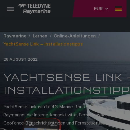
EUR
Raymarine
Lernen
Online-Anleitungen
YachtSense Link – Installationstipps
26 AUGUST 2022
YACHTSENSE LINK 
INSTALLATIONSTIP
YachtSense Link ist die 4G-Marine-Router-Lösung von
Raymarine, die Internetkonnektivität, Fernüberwachung,
Geofence-Benachrichtigungen und Fernsteuerung von