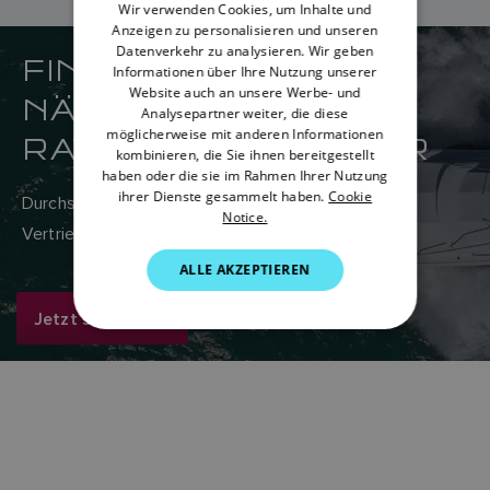
Wir verwenden Cookies, um Inhalte und
Anzeigen zu personalisieren und unseren
DANISH
Datenverkehr zu analysieren. Wir geben
FINDEN SIE IHREN
ITALIAN
Informationen über Ihre Nutzung unserer
Website auch an unsere Werbe- und
NÄCHSTGELEGENEN
SWEDISH
Analysepartner weiter, die diese
möglicherweise mit anderen Informationen
RAYMARINE-HÄNDLER
GERMAN
kombinieren, die Sie ihnen bereitgestellt
haben oder die sie im Rahmen Ihrer Nutzung
DUTCH
ihrer Dienste gesammelt haben.
Cookie
Durchsuchen Sie hier das weltweite Netzwerk von
Notice.
SPANISH
Vertriebs- und Servicehändlern von Raymarine.
NORWEGIAN
ALLE AKZEPTIEREN
FINNISH
Jetzt suchen