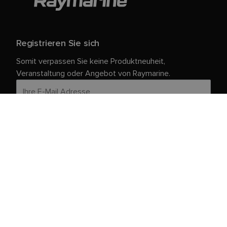
Registrieren Sie sich
Somit verpassen Sie keine Produktneuheit,
Veranstaltung oder Angebot von Raymarine.
Ihre persönlichen Daten sind bei uns sicher. Weitere
Informationen und Details zur Abmeldung finden Sie in
unserer
.
Datenschutzrichtlinie
Kundendienst