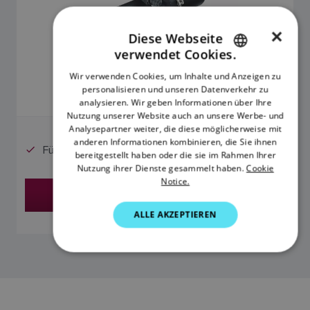
×
Diese Webseite
verwendet Cookies.
ENGLISH
Wir verwenden Cookies, um Inhalte und Anzeigen zu
0
FRENCH
personalisieren und unseren Datenverkehr zu
analysieren. Wir geben Informationen über Ihre
DANISH
Nutzung unserer Website auch an unsere Werbe- und
Analysepartner weiter, die diese möglicherweise mit
ITALIAN
anderen Informationen kombinieren, die Sie ihnen
Für 24-Volt-Gleichstromsysteme
SWEDISH
bereitgestellt haben oder die sie im Rahmen Ihrer
Nutzung ihrer Dienste gesammelt haben.
Cookie
GERMAN
Notice.
Händler finden
DUTCH
ALLE AKZEPTIEREN
SPANISH
NORWEGIAN
FINNISH