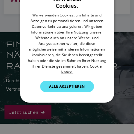
Mehr Erfahren
ENGLISH
Cookies.
FRENCH
Wir verwenden Cookies, um Inhalte und
Anzeigen zu personalisieren und unseren
DANISH
Datenverkehr zu analysieren. Wir geben
ITALIAN
Informationen über Ihre Nutzung unserer
Website auch an unsere Werbe- und
FINDEN SIE IHREN
SWEDISH
Analysepartner weiter, die diese
möglicherweise mit anderen Informationen
NÄCHSTGELEGENEN
GERMAN
kombinieren, die Sie ihnen bereitgestellt
haben oder die sie im Rahmen Ihrer Nutzung
RAYMARINE-HÄNDLER
DUTCH
ihrer Dienste gesammelt haben.
Cookie
Notice.
SPANISH
Durchsuchen Sie hier das weltweite Netzwerk von
NORWEGIAN
ALLE AKZEPTIEREN
Vertriebs- und Servicehändlern von Raymarine.
FINNISH
Jetzt suchen