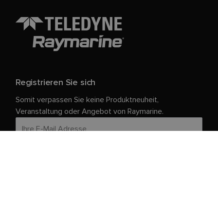
Registrieren Sie sich
Somit verpassen Sie keine Produktneuheit,
Veranstaltung oder Angebot von Raymarine.
Ihre persönlichen Daten sind bei uns sicher. Weitere
Informationen und Details zur Abmeldung finden Sie in
unserer
.
Datenschutzrichtlinie