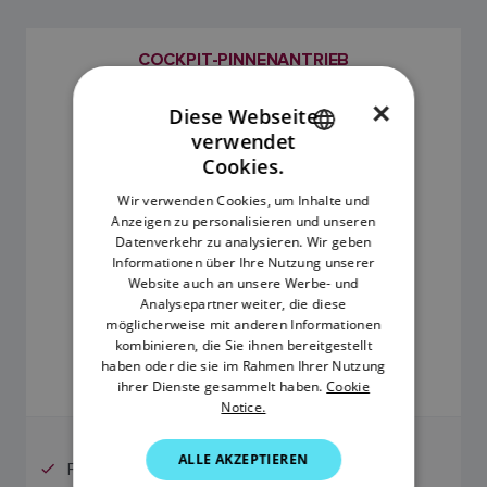
COCKPIT-PINNENANTRIEB
SKU: A80737
×
Diese Webseite
verwendet
ENGLISH
Cookies.
FRENCH
Wir verwenden Cookies, um Inhalte und
Anzeigen zu personalisieren und unseren
DANISH
Datenverkehr zu analysieren. Wir geben
ITALIAN
Informationen über Ihre Nutzung unserer
Website auch an unsere Werbe- und
SWEDISH
Analysepartner weiter, die diese
möglicherweise mit anderen Informationen
1.243,55 €
GERMAN
kombinieren, die Sie ihnen bereitgestellt
haben oder die sie im Rahmen Ihrer Nutzung
DUTCH
ihrer Dienste gesammelt haben.
Cookie
UVP inkl. MwSt.
Notice.
SPANISH
NORWEGIAN
ALLE AKZEPTIEREN
Für Boote bis 6.000 kg Verdrängung
FINNISH