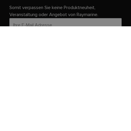
Somit verpassen Sie keine Produktneuheit,
Veranstaltung oder Angebot von Raymarine.
Ihre persönlichen Daten sind bei uns sicher. Weitere
Informationen und Details zur Abmeldung finden Sie in
unserer
.
Datenschutzrichtlinie
Kundendienst
Kunden- & Partnerportal
Service und Support
Registrieren Sie Ihr Produkt