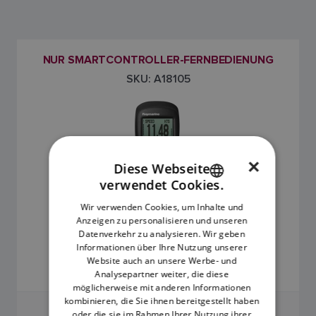
NUR SMARTCONTROLLER-FERNBEDIENUNG
SKU: A18105
×
Diese Webseite
verwendet Cookies.
ENGLISH
Wir verwenden Cookies, um Inhalte und
FRENCH
Anzeigen zu personalisieren und unseren
Datenverkehr zu analysieren. Wir geben
618,80 €
DANISH
Informationen über Ihre Nutzung unserer
Website auch an unsere Werbe- und
ITALIAN
UVP inkl. MwSt.
Analysepartner weiter, die diese
SWEDISH
möglicherweise mit anderen Informationen
kombinieren, die Sie ihnen bereitgestellt haben
GERMAN
oder die sie im Rahmen Ihrer Nutzung ihrer