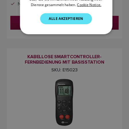
Nur Fernbedienung
Dienste gesammelt haben.
Cookie Notice.
DUTCH
SPANISH
ALLE AKZEPTIEREN
Händler finden
NORWEGIAN
FINNISH
KABELLOSE SMARTCONTROLLER-
FERNBEDIENUNG MIT BASISSTATION
SKU: E15023