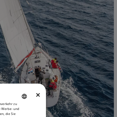
×
nverkehr zu
ENGLISH
e Werbe- und
FRENCH
n, die Sie