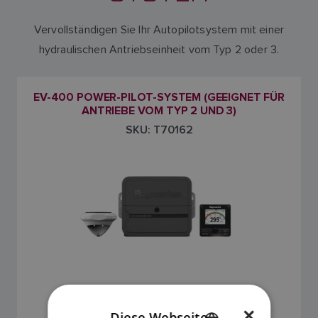
Vervollständigen Sie Ihr Autopilotsystem mit einer
hydraulischen Antriebseinheit vom Typ 2 oder 3.
EV-400 POWER-PILOT-SYSTEM (GEEIGNET FÜR
ANTRIEBE VOM TYP 2 UND 3)
SKU: T70162
3.564,05 €
×
Diese Webseite