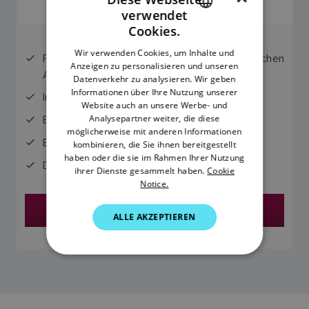
UVP inkl. MwSt.
verwendet
ENGLISH
Cookies.
FRENCH
Wir verwenden Cookies, um Inhalte und
Funktioniert mit mechanischen oder hydraulischen
Anzeigen zu personalisieren und unseren
DANISH
Antrieben vom Typ 2 oder 3.
Datenverkehr zu analysieren. Wir geben
ITALIAN
Informationen über Ihre Nutzung unserer
Inklusive p70Rs Bedieneinheit
Website auch an unsere Werbe- und
SWEDISH
Analysepartner weiter, die diese
EV-1 Sensorkern inbegriffen
möglicherweise mit anderen Informationen
GERMAN
Beinhaltet die ACU-400 Antrieb-Steuerung
kombinieren, die Sie ihnen bereitgestellt
haben oder die sie im Rahmen Ihrer Nutzung
DUTCH
Drehruderlagengeber inbegriffen
ihrer Dienste gesammelt haben.
Cookie
Notice.
SPANISH
Händler finden
NORWEGIAN
ALLE AKZEPTIEREN
FINNISH