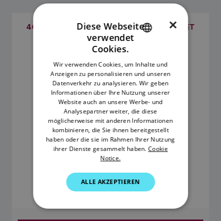
×
Diese Webseite
4G-MARINE-ROUTER MIT GPS, WLAN, RAYNET
verwendet
UND DIGITALEN
ENGLISH
EINGANGS-/AUSGANGSANSCHLÜSSEN
Cookies.
SKU: E70640
FRENCH
Wir verwenden Cookies, um Inhalte und
Anzeigen zu personalisieren und unseren
DANISH
Datenverkehr zu analysieren. Wir geben
ITALIAN
Informationen über Ihre Nutzung unserer
Website auch an unsere Werbe- und
SWEDISH
Analysepartner weiter, die diese
möglicherweise mit anderen Informationen
GERMAN
kombinieren, die Sie ihnen bereitgestellt
haben oder die sie im Rahmen Ihrer Nutzung
DUTCH
ihrer Dienste gesammelt haben.
Cookie
Notice.
SPANISH
1.541,05 €
NORWEGIAN
ALLE AKZEPTIEREN
FINNISH
UVP inkl. MwSt.