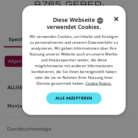
B765 GEBER-
RESSOURCEN
×
Diese Webseite
verwendet Cookies.
ENGLISH
Wir verwenden Cookies, um Inhalte und Anzeigen
Spezifikationen
FRENCH
zu personalisieren und unseren Datenverkehr zu
analysieren. Wir geben Informationen über Ihre
DANISH
Nutzung unserer Website auch an unsere Werbe-
und Analysepartner weiter, die diese
ITALIAN
Allgemeine Spezifikationen
möglicherweise mit anderen Informationen
SWEDISH
kombinieren, die Sie ihnen bereitgestellt haben
oder die sie im Rahmen Ihrer Nutzung ihrer
GERMAN
Dienste gesammelt haben.
Cookie Notice.
ALLGEMEINE SPEZIFIKATIONEN
DUTCH
ALLE AKZEPTIEREN
SPANISH
Montage
NORWEGIAN
FINNISH
Durchbruchmontage